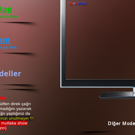
App
 İçin Tıkla
ram
 İçin Tıkla
deller
RU
lütfen direk çağrı
madığını yazarak
rı yaptığınız da
nizi unutmayın !!!
 mutlaka show
Diğer Mode
zın)