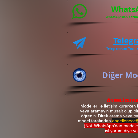
Whats
WhatsApp'dan Yazmak
Teleg
Telegram'dan Yazmak
Diğer Mo
ÖNEMLİ DUYU
Modeller ile iletişim kurarken 
veya aramayın müsait olup ol
öğrenin. Direk arama veya çağ
model tarafından
engelleneceği
(Not: WhatsApp'dan modele
istiyorum diye ya