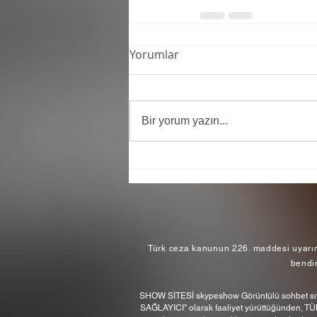
Yorumlar
Bir yorum yazın...
Türk ceza kanunun 226. maddesi uyarınc
bendi
SHOW SİTESİ skypeshow Görüntülü sohbet site
SAĞLAYICI" olarak faaliyet yürüttüğünden, TÜ