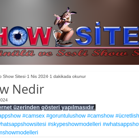
 Show Sitesi
1 Nis 2024
1 dakikada okunur
w Nedir
2024
rnet üzerinden gösteri yapılmasıdır
.
appshow
#camsex
#goruntulushow
#camshow
#ücretlis
hatsappshowsitesi
#skypeshowmodelleri
#whatsappsho
mshowmodelleri