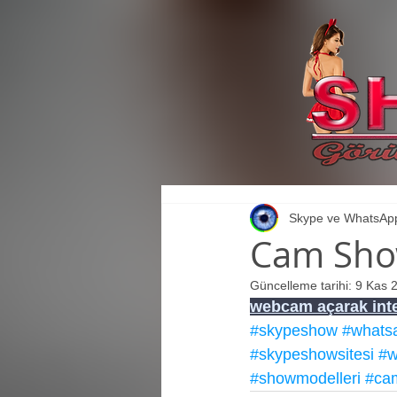
Skype ve WhatsApp
Cam Sho
Güncelleme tarihi:
9 Kas 
webcam açarak inte
#skypeshow
#whats
#skypeshowsitesi
#w
#showmodelleri
#ca