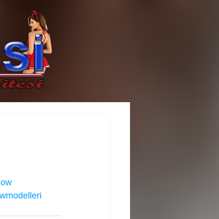
how
wmodelleri