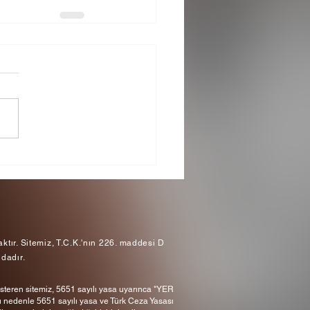
tır. Sitemiz, T.C.K.'nın 226. maddesi D
dadır.
gösteren sitemiz, 5651 sayılı yasa uyarınca "YER
 nedenle 5651 sayılı yasa ve Türk Ceza Yasası