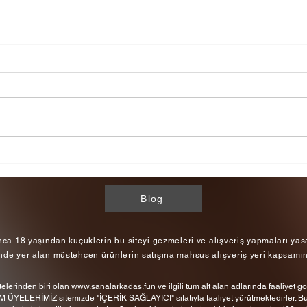
Blog
a 18 yaşından küçüklerin bu siteyi gezmeleri ve alışveriş yapmaları yasak
nde yer alan müstehcen ürünlerin satışına mahsus alışveriş yeri kapsamın
lerinden biri olan
www.sanalarkadas.fun
ve ilgili tüm alt alan adlarında faaliyet 
M ÜYELERİMİZ sitemizde "İÇERİK SAĞLAYICI" sıfatıyla faaliyet yürütmektedirler. Bu