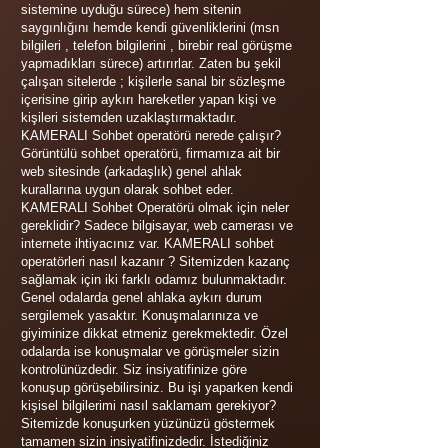
sistemine uyduğu sürece) hem sitenin
saygınlığını hemde kendi güvenliklerini (msn
bilgileri , telefon bilgilerini , birebir real görüşme
yapmadıkları sürece) artırırlar. Zaten bu şekil
çalışan sitelerde ; kişilerle sanal bir sözleşme
içerisine girip aykırı hareketler yapan kişi ve
kişileri sistemden uzaklaştırmaktadır.
KAMERALI Sohbet operatörü nerede çalışır?
Görüntülü sohbet operatörü, firmamıza ait bir
web sitesinde (arkadaşlık) genel ahlak
kurallarına uygun olarak sohbet eder.
KAMERALI Sohbet Operatörü olmak için neler
gereklidir? Sadece bilgisayar, web camerası ve
internete ihtiyacınız var. KAMERALI sohbet
operatörleri nasıl kazanır ? Sitemizden kazanç
sağlamak için iki farklı odamız bulunmaktadır.
Genel odalarda genel ahlaka aykırı durum
sergilemek yasaktır. Konuşmalarınıza ve
giyiminize dikkat etmeniz gerekmektedir. Özel
odalarda ise konuşmalar ve görüşmeler sizin
kontrolünüzdedir. Siz insiyatifinize göre
konuşup görüşebilirsiniz. Bu işi yaparken kendi
kişisel bilgilerimi nasıl saklamam gerekiyor?
Sitemizde konuşurken yüzünüzü göstermek
tamamen sizin insiyatifinizdedir. İstediğiniz