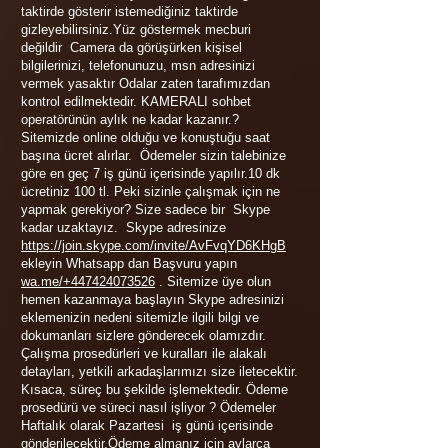
taktirde gösterir istemediğiniz taktirde
gizleyebilirsiniz.Yüz göstermek mecburi
değildir Camera da görüşürken kişisel
bilgilerinizi, telefonunuzu, msn adresinizi
vermek yasaktır Odalar zaten tarafımızdan
kontrol edilmektedir. KAMERALI sohbet
operatörünün aylık ne kadar kazanır.?
Sitemizde online olduğu ve konuştuğu saat
başına ücret alırlar. Ödemeler sizin talebinize
göre en geç 7 iş günü içerisinde yapılır.10 dk
ücretiniz 100 tl. Peki sizinle çalışmak için ne
yapmak gerekiyor? Size sadece bir Skype
kadar uzaktayız. Skype adresinize
https://join.skype.com/invite/AvFvqYD6KHgB
ekleyin Whatsapp dan Başvuru yapın
wa.me
/
+44
7424
073526
. Sitemize üye olun
hemen kazanmaya başlayın Skype adresinizi
eklemenizin nedeni sitemizle ilgili bilgi ve
dokumanları sizlere gönderecek olamızdır.
Çalışma prosedürleri ve kuralları ile alakalı
detayları, yetkili arkadaşlarımızı size iletecektir.
Kısaca, süreç bu şekilde işlemektedir. Ödeme
prosedürü ve süreci nasıl işliyor ? Ödemeler
Haftalık olarak Pazartesi iş günü içerisinde
gönderilecektir.Ödeme almanız için aylarca