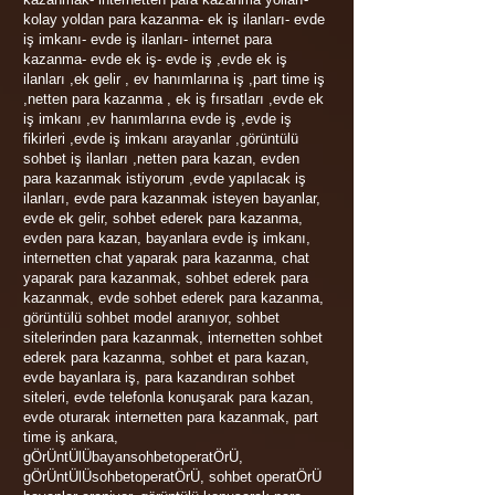
kolay yoldan para kazanma- ek iş ilanları- evde
iş imkanı- evde iş ilanları- internet para
kazanma- evde ek iş- evde iş ,evde ek iş
ilanları ,ek gelir , ev hanımlarına iş ,part time iş
,netten para kazanma , ek iş fırsatları ,evde ek
iş imkanı ,ev hanımlarına evde iş ,evde iş
fikirleri ,evde iş imkanı arayanlar ,görüntülü
sohbet iş ilanları ,netten para kazan, evden
para kazanmak istiyorum ,evde yapılacak iş
ilanları, evde para kazanmak isteyen bayanlar,
evde ek gelir, sohbet ederek para kazanma,
evden para kazan, bayanlara evde iş imkanı,
internetten chat yaparak para kazanma, chat
yaparak para kazanmak, sohbet ederek para
kazanmak, evde sohbet ederek para kazanma,
görüntülü sohbet model aranıyor, sohbet
sitelerinden para kazanmak, internetten sohbet
ederek para kazanma, sohbet et para kazan,
evde bayanlara iş, para kazandıran sohbet
siteleri, evde telefonla konuşarak para kazan,
evde oturarak internetten para kazanmak, part
time iş ankara,
gÖrÜntÜlÜbayansohbetoperatÖrÜ,
gÖrÜntÜlÜsohbetoperatÖrÜ, sohbet operatÖrÜ