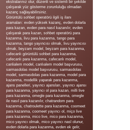
ekstralarınız olur, düzenli ve sistemli bir şekilde
çalışarak yüz gösterme zorunluluğu olmadan
kazanç sağlayabilirsiniz.
Görüntülü sohbet operatörü ilgili iş ilanı
aramaları: evden yüksek kazanç, evden dolarla
para kazan, evden para nasıl kazanılır, evden
çalışarak para kazan, sohbet operatörü para
kazanma, livu para kazanma, tango para
kazanma, tango yayıncısı olmak, livu yayıncısı
olmak, beyzam model, beyzam para kazanma,
cafecanlı görüntülü sohbet para kazanma,
cafecanlı para kazanma, cafecanlı model,
canlialem model, canlıalem model başvurusu,
sarmasdolas model başvurusu, sarmasdolas
model, sarmasdolas para kazanma, model para
kazanma, modellik yaparak para kazanma,
ajans panelleri, yayıncı ajansları, yayıncı ajansı
para kazanma, yayıncı ol para kazan, milli live
para kazanma, omegle para kazanma, omegle
ile nasıl para kazanılır, chatrandom para
kazanma, chatroulette para kazanma, coomeet
para kazanma, coomeet yayıncı ol, miço live
para kazanma, mico live, mico para kazanma,
mico yayıncı olmak, mico yayıncı nasl olunur,
evden dolarla para kazanma, evden ek gelir,