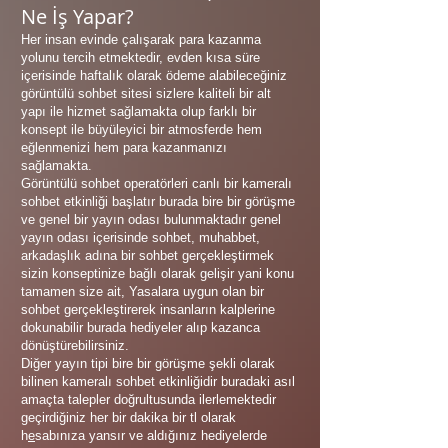
Ne İş Yapar?
Her insan evinde çalışarak para kazanma
yolunu tercih etmektedir, evden kısa süre
içerisinde haftalık olarak ödeme alabileceğiniz
görüntülü sohbet sitesi sizlere kaliteli bir alt
yapı ile hizmet sağlamakta olup farklı bir
konsept ile büyüleyici bir atmosferde hem
eğlenmenizi hem para kazanmanızı
sağlamakta.
Görüntülü sohbet operatörleri canlı bir kameralı
sohbet etkinliği başlatır burada bire bir görüşme
ve genel bir yayın odası bulunmaktadır genel
yayın odası içerisinde sohbet, muhabbet,
arkadaşlık adına bir sohbet gerçekleştirmek
sizin konseptinize bağlı olarak gelişir yani konu
tamamen size ait, Yasalara uygun olan bir
sohbet gerçekleştirerek insanların kalplerine
dokunabilir burada hediyeler alıp kazanca
dönüştürebilirsiniz.
Diğer yayın tipi bire bir görüşme şekli olarak
bilinen kameralı sohbet etkinliğidir buradaki asıl
amaçta talepler doğrultusunda ilerlemektedir
geçirdiğiniz her bir dakika bir tl olarak
h
e
sabınıza yansır ve aldığınız hediyelerde