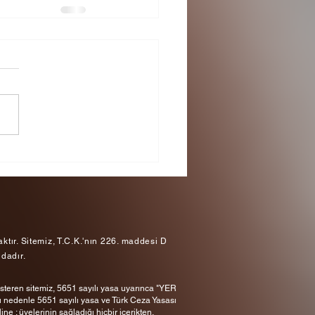
tır. Sitemiz, T.C.K.'nın 226. maddesi D
dadır.
gösteren sitemiz, 5651 sayılı yasa uyarınca "YER
 nedenle 5651 sayılı yasa ve Türk Ceza Yasası
line
; üyelerinin sağladığı hiçbir içerikten,